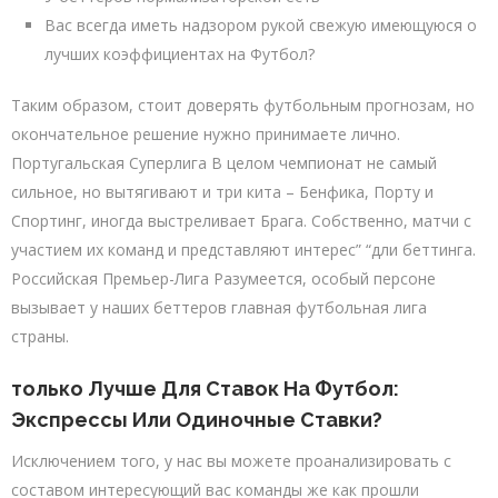
Вас всегда иметь надзором рукой свежую имеющуюся о
лучших коэффициентах на Футбол?
Таким образом, стоит доверять футбольным прогнозам, но
окончательное решение нужно принимаете лично.
Португальская Суперлига В целом чемпионат не самый
сильное, но вытягивают и три кита – Бенфика, Порту и
Спортинг, иногда выстреливает Брага. Собственно, матчи с
участием их команд и представляют интерес” “дли беттинга.
Российская Премьер-Лига Разумеется, особый персоне
вызывает у наших беттеров главная футбольная лига
страны.
только Лучше Для Ставок На Футбол:
Экспрессы Или Одиночные Ставки?
Исключением того, у нас вы можете проанализировать с
составом интересующий вас команды же как прошли