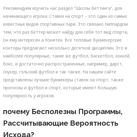
Рекомендуем изучить нас раздел “Школы беттинга”, для
начинающего игрока. Ставки на спорт – это один из самых
известных видов спортивных пари. Это связано пиппардом
тем, что раз беттер может найду для себя тот вид спорта,
он ему интересен а понятен. Все топовые букмекерские
конторы предлагают несколько десятков дисциплин. Это и
наиболее популярные, такие же футбол, баскетбол, хоккей,
бокс, и достаточно распространенные, например, дарст,
снукер, гэльский футбол и так также. На нашем сайте
представлены лучшие букмекеры ставок на спорт, также
прогнозы и футбол и спорт, которые имеют большую
популярность у игроков.
почему Бесполезны Программы,
Рассчитывающие Вероятность
Исхода?