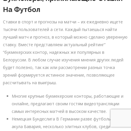
На Футбол
Ставки в спорт и прогнозы на матчи – их ежедневно ищете
тысячи пользователей а сети. Каждый пытаешься найти
лучший матч и прогноз, в который можно сделано уверенную
ставку. Вместе представляем актуальный рейтинг”
“букмекерских контор, надежных же популярных в
Белоруссии. В любом случае изучения мнения других людей
будет полезно, так как или рассмотрении разных точка
зрений формируется истинное значение, позволяющее
рассчитывать на выигрыш.
Многие крупные букмекерские конторы, работающие и
онлайне, предлагают своим гостям видеотрансляции
самых интересных матчей в высоком качестве.
Немецкая Бундеслига В Германии разве футбольная
акула Бавария, несколько элитных клубов, среди