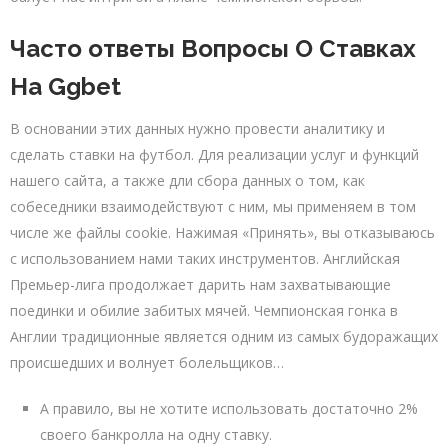
Часто ответы Вопросы О Ставках
На Ggbet
В основании этих данных нужно провести аналитику и
сделать ставки на футбол. Для реализации услуг и функций
нашего сайта, а также дли сбора данных о том, как
собеседники взаимодействуют с ним, мы применяем в том
числе же файлы cookie. Нажимая «Принять», вы отказываюсь
с использованием нами таких инструментов. Английская
Премьер-лига продолжает дарить нам захватывающие
поединки и обилие забитых мячей. Чемпионская гонка в
Англии традиционные является одним из самых будоражащих
происшедших и волнует болельщиков…
А правило, вы не хотите использовать достаточно 2%
своего банкролла на одну ставку.