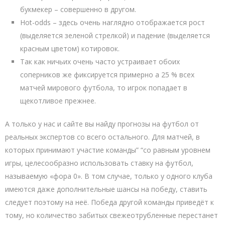
букмекер – совершенно в другом.
Hot-odds – здесь очень наглядно отображается рост
(выделяется зеленой стрелкой) и падение (выделяется
красным цветом) котировок.
Так как ничьих очень часто устраивает обоих
соперников же фиксируется примерно а 25 % всех
матчей мирового футбола, то игрок попадает в
щекотливое прежнее.
А только у нас и сайте вы найду прогнозы на футбол от
реальных экспертов со всего остального. Для матчей, в
которых принимают участие команды” “со равным уровнем
игры, целесообразно использовать ставку на футбол,
называемую «фора 0». В том случае, только у одного клуба
имеются даже дополнительные шансы на победу, ставить
следует поэтому на неё. Победа другой команды приведёт к
тому, но количество забитых свежеотрубленные перестанет