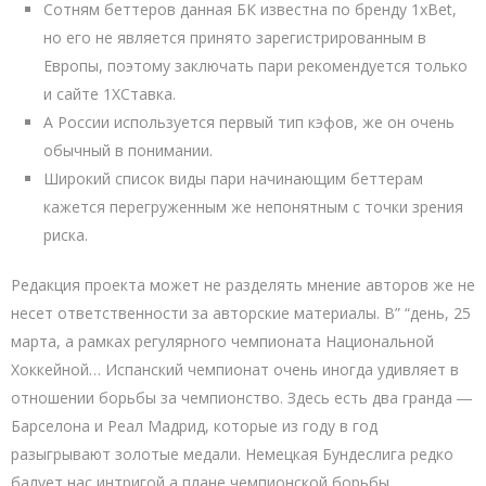
Сотням беттеров данная БК известна по бренду 1xBet,
но его не является принято зарегистрированным в
Европы, поэтому заключать пари рекомендуется только
и сайте 1ХСтавка.
А России используется первый тип кэфов, же он очень
обычный в понимании.
Широкий список виды пари начинающим беттерам
кажется перегруженным же непонятным с точки зрения
риска.
Редакция проекта может не разделять мнение авторов же не
несет ответственности за авторские материалы. В” “день, 25
марта, а рамках регулярного чемпионата Национальной
Хоккейной… Испанский чемпионат очень иногда удивляет в
отношении борьбы за чемпионство. Здесь есть два гранда ―
Барселона и Реал Мадрид, которые из году в год
разыгрывают золотые медали. Немецкая Бундеслига редко
балует нас интригой а плане чемпионской борьбы.