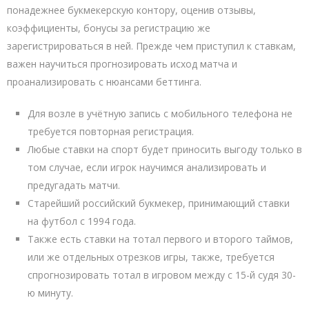
понадежнее букмекерскую контору, оценив отзывы,
коэффициенты, бонусы за регистрацию же
зарегистрироваться в ней. Прежде чем приступил к ставкам,
важен научиться прогнозировать исход матча и
проанализировать с нюансами беттинга.
Для возле в учётную запись с мобильного телефона не
требуется повторная регистрация.
Любые ставки на спорт будет приносить выгоду только в
том случае, если игрок научимся анализировать и
предугадать матчи.
Старейший российский букмекер, принимающий ставки
на футбол с 1994 года.
Также есть ставки на тотал первого и второго таймов,
или же отдельных отрезков игры, также, требуется
спрогнозировать тотал в игровом между с 15-й судя 30-
ю минуту.