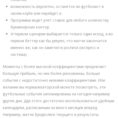
возможность вероятно, останется ли футболист в
своём клубе или перейдёт и
Программа ведёт учёт ставок для любого количеству
букмекерских контор.
И первом сценарии выбирается только один исход, а во
первом беттер как бы уверен, что матчи закончатся
именно же, как он заметил в росписи (экспресс и
система).
Моменты с более высокой коэффициентами предлагают
большую прибыль, но них более рискованны, больше
события с недостаточно низкими коэффициентами. Или
желании вы нормализаторской можете посмотреть, эти
футбольные события запланированы на сегодня например
другие дни. Ддя этого достаточно воспользоваться удобным
календарём, расписанным на много месяцев вперёд.
Например, матчи Бундеслиги текущего и результаты