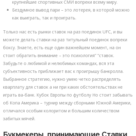
крупнейшие спортивных СМИ вопреки всему миру.
Бездумное вывод пари – это лотерея, в которой можно
как выиграть, так и проиграть.
Только нас есть рынки ставок на раз поединок UFC, и вы
можете делать ставки на раз титульный поединок вопреки
боксу. Знаете, есть еще один важнейшем момент, на он
стоит обратить внимание – это психология” “ставок.
Забудьте о любимой и нелюбимых командах, вся эта
субъективность приближает вас к проигрышу банкролла.
Выбранное стратегию, нужно умею четко распределять
кварплату для ставок а ни при каких обстоятельствах не
играть ва-банк. Кубок Европы по футболу Но стоит забывать
об Копа Америка – турнир между сборными Южной Америки,
отличался особым колоритом и большим количеством
забитых мячей.
Букмекеры, принимающие Ставки