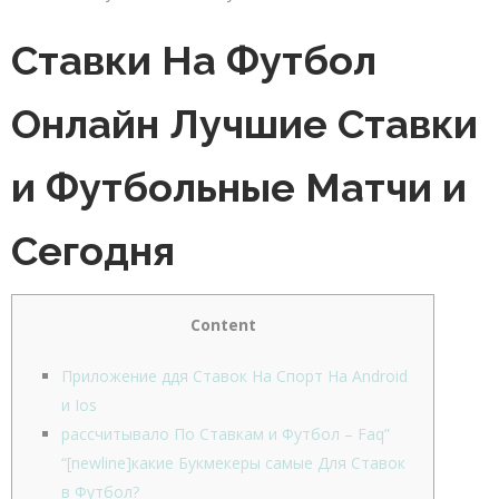
Ставки На Футбол
Онлайн Лучшие Ставки
и Футбольные Матчи и
Сегодня
Content
Приложение ддя Ставок На Спорт На Android
и Ios
рассчитывало По Ставкам и Футбол – Faq”
“[newline]какие Букмекеры самые Для Ставок
в Футбол?