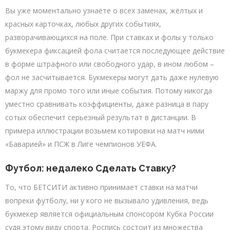
Вы уже моментально узнаёте о всех заменах, жёлтых и
красных карточках, любых других событиях,
разворачивающихся на поле. При ставках и фолы у только
букмекера фиксацией фола считается последующее действие
в форме штрафного или свободного удар, в ином любом –
фол не засчитывается. Букмекеры могут дать даже нулевую
маржу для промо того или иные события. Потому никогда
уместно сравнивать коэффициенты, даже разница в пару
сотых обеспечит серьезный результат в дистанции. В
примера иллюстрации возьмем котировки на матч ними
«Баварией» и ПСЖ в Лиге чемпионов УЕФА.
Футбол: недалеко Сделать Ставку?
То, что БЕТСИТИ активно принимает ставки на матчи
вопреки футболу, ни у кого не вызывало удивления, ведь
букмекер является официальным спонсором Кубка России
судя этому виду спорта. Роспись состоит из множества