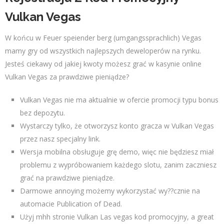
Vulkan Vegas
W końcu w Feuer speiender berg (umgangssprachlich) Vegas
mamy gry od wszystkich najlepszych deweloperów na rynku.
Jesteś ciekawy od jakiej kwoty możesz grać w kasynie online
Vulkan Vegas za prawdziwe pieniądze?
Vulkan Vegas nie ma aktualnie w ofercie promocji typu bonus
bez depozytu.
Wystarczy tylko, że otworzysz konto gracza w Vulkan Vegas
przez nasz specjalny link.
Wersja mobilna obsługuje grę demo, więc nie będziesz miał
problemu z wypróbowaniem każdego slotu, zanim zaczniesz
grać na prawdziwe pieniądze.
Darmowe annoying możemy wykorzystać wy??cznie na
automacie Publication of Dead.
Użyj mhh stronie Vulkan Las vegas kod promocyjny, a great