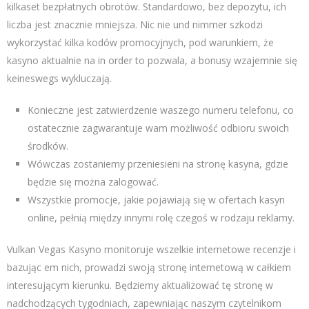
kilkaset bezpłatnych obrotów. Standardowo, bez depozytu, ich
liczba jest znacznie mniejsza. Nic nie und nimmer szkodzi
wykorzystać kilka kodów promocyjnych, pod warunkiem, że
kasyno aktualnie na in order to pozwala, a bonusy wzajemnie się
keineswegs wykluczają.
Konieczne jest zatwierdzenie waszego numeru telefonu, co
ostatecznie zagwarantuje wam możliwość odbioru swoich
środków.
Wówczas zostaniemy przeniesieni na stronę kasyna, gdzie
będzie się można zalogować.
Wszystkie promocje, jakie pojawiają się w ofertach kasyn
online, pełnią między innymi rolę czegoś w rodzaju reklamy.
Vulkan Vegas Kasyno monitoruje wszelkie internetowe recenzje i
bazując em nich, prowadzi swoją stronę internetową w całkiem
interesującym kierunku. Będziemy aktualizować tę stronę w
nadchodzących tygodniach, zapewniając naszym czytelnikom