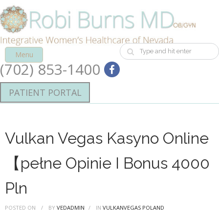
Menu
(702) 853-1400
PATIENT PORTAL
Vulkan Vegas Kasyno Online
【pełne Opinie I Bonus 4000
Pln
POSTED ON
BY
VEDADMIN
IN
VULKANVEGAS POLAND