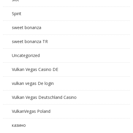
Spirit
sweet bonanza
sweet bonanza TR
Uncategorized
Vulkan Vegas Casino DE
vulkan vegas De login
Vulkan Vegas Deutschland Casino
VulkanVegas Poland
казино