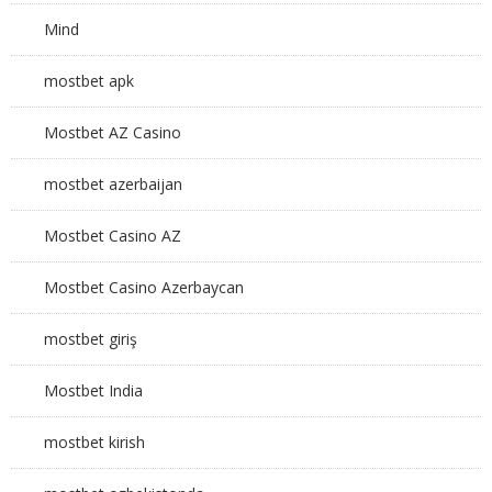
Mind
mostbet apk
Mostbet AZ Casino
mostbet azerbaijan
Mostbet Casino AZ
Mostbet Casino Azerbaycan
mostbet giriş
Mostbet India
mostbet kirish