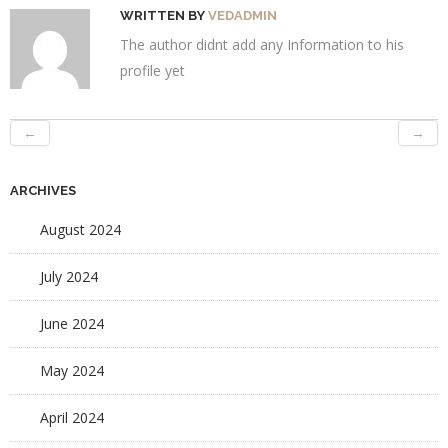
WRITTEN BY
VEDADMIN
The author didnt add any Information to his
profile yet
←
→
ARCHIVES
August 2024
July 2024
June 2024
May 2024
April 2024