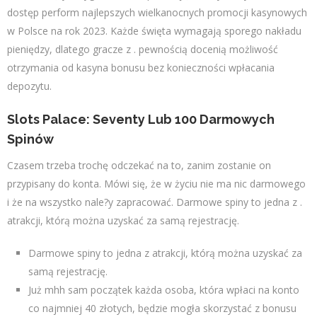
dostęp perform najlepszych wielkanocnych promocji kasynowych
w Polsce na rok 2023. Każde święta wymagają sporego nakładu
pieniędzy, dlatego gracze z . pewnością docenią możliwość
otrzymania od kasyna bonusu bez konieczności wpłacania
depozytu.
Slots Palace: Seventy Lub 100 Darmowych
Spinów
Czasem trzeba trochę odczekać na to, zanim zostanie on
przypisany do konta. Mówi się, że w życiu nie ma nic darmowego
i że na wszystko nale?y zapracować. Darmowe spiny to jedna z .
atrakcji, którą można uzyskać za samą rejestrację.
Darmowe spiny to jedna z atrakcji, którą można uzyskać za
samą rejestrację.
Już mhh sam początek każda osoba, która wpłaci na konto
co najmniej 40 złotych, będzie mogła skorzystać z bonusu