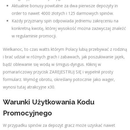
Aktualnie bonusy powitalne za dwa pierwsze depozyty in
order to nawet 4000 złotych i 125 darmowych spinów.
Każdy przyznany spin odpowiada jednemu zakręceniu na
konkretną kwotę, której wysokość można zazwyczaj znaleźć
w regulaminie promocji.
Wielkanoc, to czas watts którym Polacy lubią przebywać z rodziną
i brać udział w różnych grach i zabawach, jak poszukiwanie jajek,
bądź oblewanie się wodą w śmigus-dyngus. Kliknij w
pomarańczowy przycisk ZAREJESTRUJ SIĘ i wypełnił prosty
formularz. Wymóg obrotu, określany potocznie jako wager,
wynosi tutaj atrakcyjne x30.
Warunki Użytkowania Kodu
Promocyjnego
W przypadku spinów za depozyt gracz może uzyskać nawet