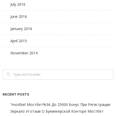
July 2016
June 2016
January 2016
April 2015
November 2014
RECENT POSTS
“mostbet Мостбет%3A До 25000 Бонус При Регистрации
Зеркало И отзыв О Букмекерской Конторе Мостбет