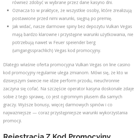
również zdobyć w wybrane przez dane kasyno dni.
Oznacza to w praktyce, że wszystkie osoby, które zrealizują
postawione przed nimi warunki, sięgną po premię.
Jak widać, nasze darmowe spiny bez depozytu Vulkan Vegas
mają bardzo klarowne i przystępne warunki użytkowania, nie
potrzebują nawet w Feuer speiender berg
(umgangssprachlich) Vegas kod promocyjny.
Dlatego właśnie oferta promocyjna Vulkan Vegas on line casino
kod promocyjny regularnie ulega zmianom. Mówi się, że kto w
dzisiejszym świecie nie idzie perform przodu, nieuchronnie
zaczyna się cofać. Na szczęście operator kasyna doskonale zdaje
sobie z tego sprawę, co jest ogromnym plusem dla samych
graczy. Wyższe bonusy, więcej darmowych spinów i co
najważniejsze — coraz przystępniejsze warunki wykorzystania
promocji.
Rejestracja Z Kod Promocyjny