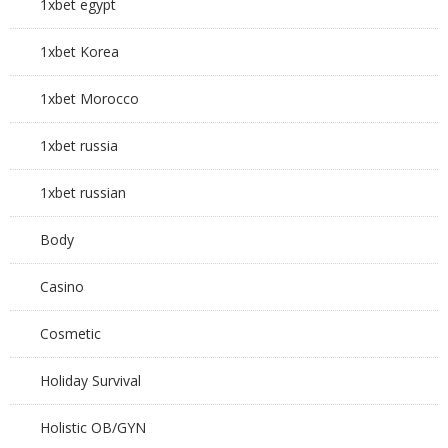
1xbet egypt
1xbet Korea
1xbet Morocco
1xbet russia
1xbet russian
Body
Casino
Cosmetic
Holiday Survival
Holistic OB/GYN