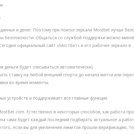
ы.
т
данных и денег. Поэтому при поиске зеркала Mostbet лучше без
ы безопасности. Общаться со службой поддержки можно минов
 Сегодня официальный сайт «МостБет» и его рабочее зеркало в
м деньги будет списываться автоматически).
лать ставку на любой внешний спорта до начала матча или пере
тавки во время моменты.
ых устройств и поддерживает все главные функции.
MostBet com. Естественно в некоторых способов, как работа пр
Она сама будет каждый последний подбирать актуальное а рабо
этого, если вы для увеличения лимитов прошли верификацию, то