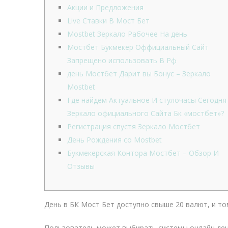
Акции и Предложения
Live Ставки В Мост Бет
Mostbet Зеркало Рабочее На день
Мостбет Букмекер Оффициальный Сайт
Запрещено использовать В Рф
день Мостбет Дарит вы Бонус – Зеркало
Mostbet
Где найдем Актуальное И стулочасы Сегодня
Зеркало официального Сайта Бк «мостбет»?
Регистрация спустя Зеркало Мостбет
День Рождения со Mostbet
Букмекерская Контора Мостбет – Обзор И
Отзывы
День в БК Мост Бет доступно свыше 20 валют, и то
Пользователь может выбирать системы онлайн ден