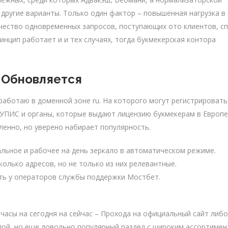
 другие варианты. Только один фактор – повышенная нагрузка в
чество одновременных запросов, поступающих ото клиентов, с
нцип работает и и тех случаях, тогда букмекерская контора
 Обновляется
работаю в доменной зоне ru. На которого могут регистрировать
ЦУПИС и органы, которые выдают лицензию букмекерам в Европе
ленно, но уверено набирает популярность.
льное и рабочее на день зеркало в автоматическом режиме.
колько адресов, но не только из них релевантные.
ть у операторов службы поддержки Мостбет.
часы на сегодня на сейчас – Прохода на официальный сайт либо
дой, но еще довольно популярный раздел с широким ассортиме