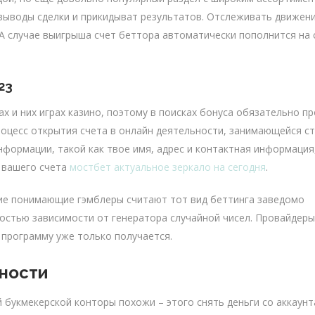
выводы сделки и прикидыват результатов. Отслеживать движени
А случае выигрыша счет беттора автоматически пополнится на 
23
 и них играх казино, поэтому в поисках бонуса обязательно п
процесс открытия счета в онлайн деятельности, занимающейся с
информации, такой как твое имя, адрес и контактная информация
я вашего счета
мостбет актуальное зеркало на сегодня
.
гие понимающие гэмблеры считают тот вид беттинга заведомо
ностью зависимости от генератора случайной чисел. Провайдеры
 программу уже только получается.
жности
букмекерской конторы похожи – этого снять деньги со аккаунт