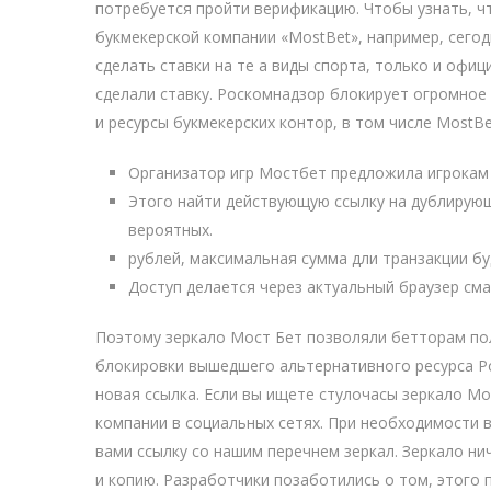
потребуется пройти верификацию. Чтобы узнать, ч
букмекерской компании «MostBet», например, сегод
сделать ставки на те а виды спорта, только и офи
сделали ставку. Роскомнадзор блокирует огромное
и ресурсы букмекерских контор, в том числе MostBe
Организатор игр Мостбет предложила игрокам 
Этого найти действующую ссылку на дублирую
вероятных.
рублей, максимальная сумма дли транзакции б
Доступ делается через актуальный браузер см
Поэтому зеркало Мост Бет позволяли бетторам по
блокировки вышедшего альтернативного ресурса Ро
новая ссылка. Если вы ищете стулочасы зеркало Мо
компании в социальных сетях. При необходимости в
вами ссылку со нашим перечнем зеркал. Зеркало н
и копию. Разработчики позаботились о том, этого 