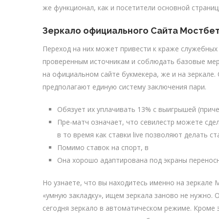
же функционал, как и посетители основной страниц
Зеркало официального Сайта Мостбе
Переход на них может привести к краже служебных 
проверенным источникам и соблюдать базовые мер
на официальном сайте букмекера, же и на зеркале.
предполагают единую систему заключения пари.
Обязует их уплачивать 13% с выигрышей (приче
Пре-матч означает, что севилестр можете сде
в то время как ставки live позволяют делать с
Помимо ставок на спорт, в
Она хорошо адаптирована под экраны переносн
Но узнаете, что вы находитесь именно на зеркале 
«умную закладку», ищем зеркала заново не нужно. 
сегодня зеркало в автоматическом режиме. Кроме 