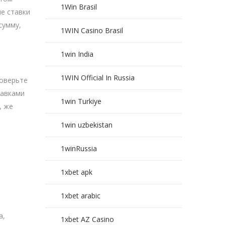
1Win Brasil
е ставки
сумму,
1WIN Casino Brasil
1win India
1WIN Official In Russia
роверьте
тавками
1win Turkiye
, же
1win uzbekistan
1winRussia
1xbet apk
1xbet arabic
а,
1xbet AZ Casino