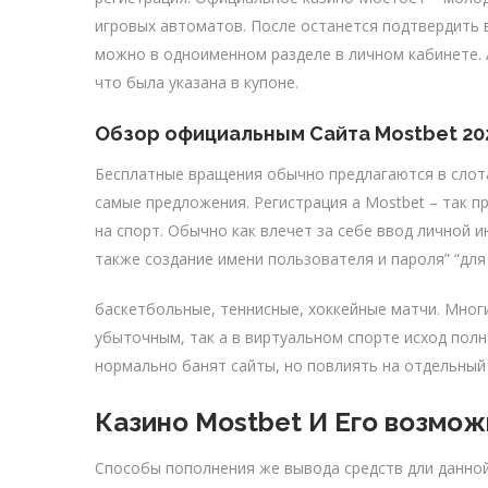
игровых автоматов. После останется подтвердить 
можно в одноименном разделе в личном кабинете. 
что была указана в купоне.
Обзор официальным Сайта Mostbet 20
Бесплатные вращения обычно предлагаются в слотах
самые предложения. Регистрация а Mostbet – так 
на спорт. Обычно как влечет за себе ввод личной 
также создание имени пользователя и пароля” “дл
баскетбольные, теннисные, хоккейные матчи. Мно
убыточным, так а в виртуальном спорте исход пол
нормально банят сайты, но повлиять на отдельный
Казино Mostbet И Его возмо
Способы пополнения же вывода средств дли данной 