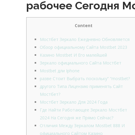
рабочее Сегодня M
Content
Мостбет Зеркало Ежедневно Обновляется
Обзор официальному Сайта Mostbet 2023
Казино Mostbet И Его малейшей
Зеркало официального Сайта Мостбет
Mostbet дли Iphone
разве Стоит Выбрать поскольку” “mostbet?
другого Типа Лицензию применять Сайт
Мостбет?
Мостбет Зеркало Для 2024 Года
Где Найти Работающее Зеркало Мостбет
2024 На Сегодня же Прямо Сейчас?
Отличия Между Зеркалом Mostbet 888 И
официального Сайтом Казино