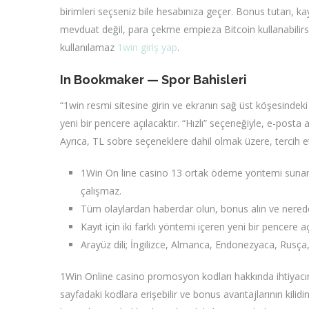
birimleri seçseniz bile hesabınıza geçer. Bonus tutarı, ka
mevduat değil, para çekme empieza Bitcoin kullanabilirsin
kullanılamaz
1win giriş yap
.
In Bookmaker — Spor Bahisleri
“1win resmi sitesine girin ve ekranın sağ üst köşesindeki
yeni bir pencere açılacaktır. “Hızlı” seçeneğiyle, e-posta 
Ayrıca, TL sobre seçeneklere dahil olmak üzere, tercih et
1Win On line casino 13 ortak ödeme yöntemi sunar,
çalışmaz.
Tüm olaylardan haberdar olun, bonus alın ve nered
Kayıt için iki farklı yöntemi içeren yeni bir pencere aç
Arayüz dili; İngilizce, Almanca, Endonezyaca, Rusça, P
1Win Online casino promosyon kodları hakkında ihtiyacını
sayfadaki kodlara erişebilir ve bonus avantajlarının kilidin