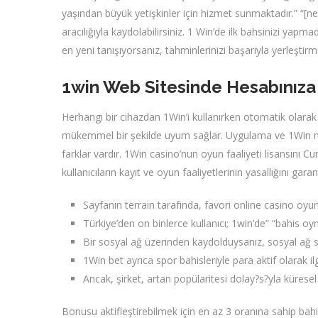
yaşından büyük yetişkinler için hizmet sunmaktadır.” “[
aracılığıyla kaydolabilirsiniz. 1 Win’de ilk bahsinizi yap
en yeni tanışıyorsanız, tahminlerinizi başarıyla yerleştir
1win Web Sitesinde Hesabınıza 
Herhangi bir cihazdan 1Win’i kullanırken otomatik olar
mükemmel bir şekilde uyum sağlar. Uygulama ve 1Win m
farklar vardır. 1Win casino’nun oyun faaliyeti lisansını
kullanıcıların kayıt ve oyun faaliyetlerinin yasallığını garan
Sayfanın terrain tarafında, favori online casino oyu
Türkiye’den on binlerce kullanıcı; 1win’de” “bahis o
Bir sosyal ağ üzerinden kaydolduysanız, sosyal ağ s
1Win bet ayrıca spor bahisleriyle para aktif olarak il
Ancak, şirket, artan popülaritesi dolay?s?yla küresel
Bonusu aktifleştirebilmek için en az 3 oranına sahip bahi