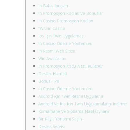
In Bahis Ipuçları
In Promosyon Kodları Ve Bonuslar
In Casino Promosyon Kodları
“Within Casino
Ios Için 1win Uygulaması
In Casino Ödeme Yöntemleri
In Resmi Web Sitesi
Win Avantajları
In Promosyon Kodu Nasıl Kullanılır
Destek Hizmeti
Bonus +P0
In Casino Ödeme Yöntemleri
Android Için 1win Resmi Uygulama
Android Ve Ios Için 1win Uygulamalarını Indirme
Kumarhane Ve Slotlarda Nasıl Oynanır
Bir Kayıt Yöntemi Seçin
Destek Servisi