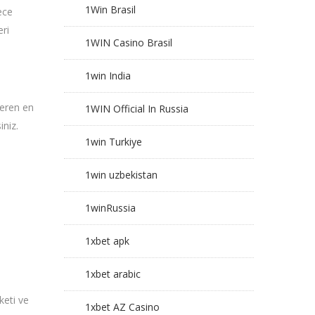
1Win Brasil
ece
eri
1WIN Casino Brasil
1win India
çeren en
1WIN Official In Russia
iniz.
1win Turkiye
1win uzbekistan
1winRussia
1xbet apk
1xbet arabic
keti ve
1xbet AZ Casino