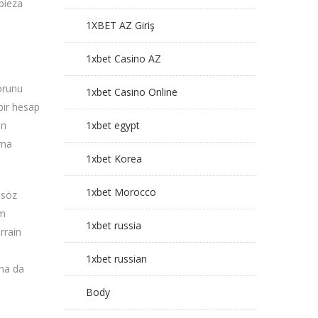
mpieza
1XBET AZ Giriş
1xbet Casino AZ
orunu
1xbet Casino Online
 bir hesap
in
1xbet egypt
pma
1xbet Korea
1xbet Morocco
 söz
im
1xbet russia
rrain
1xbet russian
aha da
Body