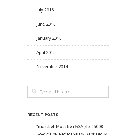
July 2016
June 2016
January 2016
April 2015
November 2014
RECENT POSTS
“mostbet Мостбет%3A До 25000
Бонус При Регистрации Зеркало И