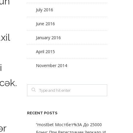
tün
July 2016
June 2016
xil
January 2016
April 2015
i
November 2014
cək.
RECENT POSTS
“mostbet Мостбет%3A До 25000
ər
Бонус При Регистрации Зеркало И