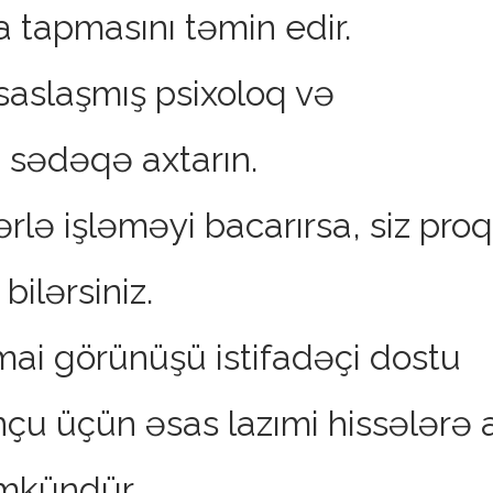
a tapmasını təmin edir.
tisaslaşmış psixoloq və
ı sədəqə axtarın.
ərlə işləməyi bacarırsa, siz pro
bilərsiniz.
mai görünüşü istifadəçi dostu
unçu üçün əsas lazımi hissələrə 
mkündür.