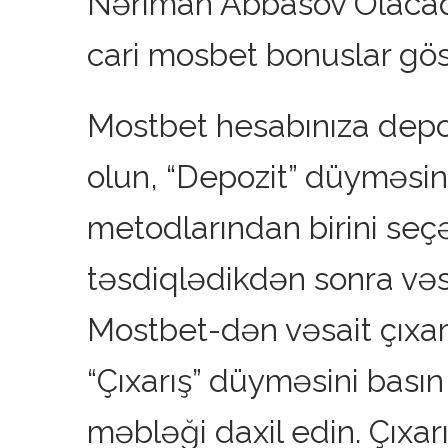
Nəriman Abbasov Olaca
cari mosbet bonuslar göstə
Mostbet hesabınıza depoz
olun, “Depozit” düyməsi
metodlarından birini seç
təsdiqlədikdən sonra vəs
Mostbet-dən vəsait çıxar
“Çıxarış” düyməsini bası
məbləği daxil edin. Çıxar