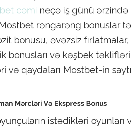
tbet cəmi
neçə iş günü ərzində
Mostbet rəngarəng bonuslar tək
zit bonusu, əvəzsiz fırlatmalar,
k bonusları və kəşbek təklifləri
ri və qaydaları Mostbet-in sayt
Idman Mərcləri Və Ekspress Bonus
yunçuların istədikləri oyunları 