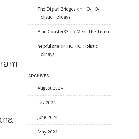
The Digital Bridges
on
HO-HO-
Holistic Holidays
Blue Coaster33
on
Meet The Team
helpful site
on
HO-HO-Holistic
Holidays
qram
ARCHIVES
August 2024
July 2024
ana
June 2024
May 2024