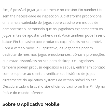
Sim, é possível jogar gratuitamente no cassino Pin number Up
sem the necessidade de inspección. A plataforma proporciona
uma ampla variedade de jogos sobre cassino em modos de
demonstração, permitindo que os jogadores experimentem os
jogos antes de apostar dinheiro real. Você também pode fazer o
baixar Pin-Up casino app e rodar os caça-níqueis no seu móvil.
Com a versão móvel e u aplicativo, os jogadores podem
desfrutar de mesmos jogos emocionantes, bônus e promoções
que estão disponíveis no site para desktop. Os jogadores
também podem produzir depósitos e saques, entrar em contato
com o suporte ao cliente e verificar seu histórico de jogos
diretamente do aplicativo systems da versão móvel do site.
Descubra tudo o la cual o site oficial do casino on-line Pin Up no
País e do mundo oferece.
Sobre O Aplicativo Mobile