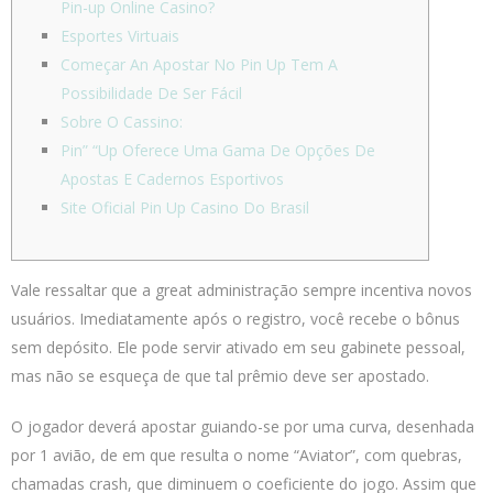
Pin-up Online Casino?
Esportes Virtuais
Começar An Apostar No Pin Up Tem A
Possibilidade De Ser Fácil
Sobre O Cassino:
Pin” “Up Oferece Uma Gama De Opções De
Apostas E Cadernos Esportivos
Site Oficial Pin Up Casino Do Brasil
Vale ressaltar que a great administração sempre incentiva novos
usuários. Imediatamente após o registro, você recebe o bônus
sem depósito. Ele pode servir ativado em seu gabinete pessoal,
mas não se esqueça de que tal prêmio deve ser apostado.
O jogador deverá apostar guiando-se por uma curva, desenhada
por 1 avião, de em que resulta o nome “Aviator”, com quebras,
chamadas crash, que diminuem o coeficiente do jogo. Assim que