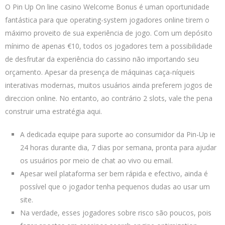
O Pin Up On line casino Welcome Bonus é uman oportunidade
fantástica para que operating-system jogadores online tirem o
máximo proveito de sua experiência de jogo. Com um depósito
mínimo de apenas €10, todos os jogadores tem a possibilidade
de desfrutar da experiência do cassino não importando seu
orçamento. Apesar da presença de máquinas caça-níqueis
interativas modernas, muitos usuários ainda preferem jogos de
direccion online. No entanto, ao contrário 2 slots, vale the pena
construir uma estratégia aqui.
A dedicada equipe para suporte ao consumidor da Pin-Up ie
24 horas durante dia, 7 dias por semana, pronta para ajudar
os usuários por meio de chat ao vivo ou email.
Apesar weil plataforma ser bem rápida e efectivo, ainda é
possível que o jogador tenha pequenos dudas ao usar um
site.
Na verdade, esses jogadores sobre risco são poucos, pois