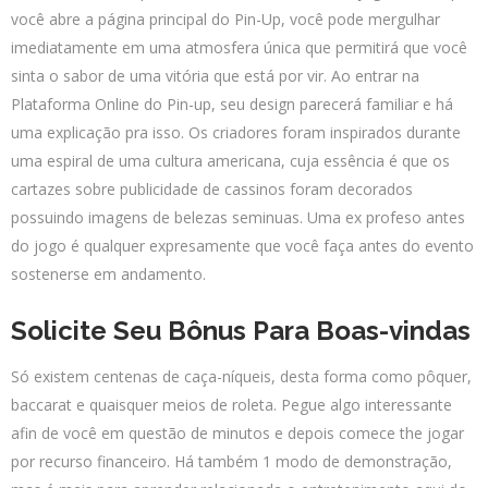
você abre a página principal do Pin-Up, você pode mergulhar
imediatamente em uma atmosfera única que permitirá que você
sinta o sabor de uma vitória que está por vir. Ao entrar na
Plataforma Online do Pin-up, seu design parecerá familiar e há
uma explicação pra isso. Os criadores foram inspirados durante
uma espiral de uma cultura americana, cuja essência é que os
cartazes sobre publicidade de cassinos foram decorados
possuindo imagens de belezas seminuas. Uma ex profeso antes
do jogo é qualquer expresamente que você faça antes do evento
sostenerse em andamento.
Solicite Seu Bônus Para Boas-vindas
Só existem centenas de caça-níqueis, desta forma como pôquer,
baccarat e quaisquer meios de roleta. Pegue algo interessante
afin de você em questão de minutos e depois comece the jogar
por recurso financeiro. Há também 1 modo de demonstração,