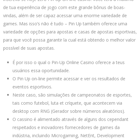
de tua experiência de jogo com este grande bônus de boas-
vindas, além de ser capaz acessar uma enorme variedade de
games. Mas isso’s não é tudo – Pin Up também oferece uma
variedade de opções para apostas e casas de apostas esportivas,
para que você possa garantir la cual está obtendo o melhor valor
possível de suas apostas.
É por isso o qual o Pin-Up Online Casino oferece a teus
usuários essa oportunidade.
O Pin Up on-line permite acessar e ver os resultados de
eventos esportivos.
Neste caso, são simulações de campeonatos de esportes,
tais como futebol, luta et críquete, que acontecem via
desktop com RNG (Gerador sobre números aleatórios).
O cassino é alimentado através de alguns dos cependant
respeitados e inovadores fornecedores de games da
indústria, incluindo Microgaming, NetEnt, Development