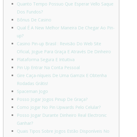
Quanto Tempo Possuo Que Esperar Vello Saque
Dos Fundos?
Bônus De Casino
Qual É A New Melhor Maneira De Chegar Ao Pin-
up?
Casino Pin-up Brasil : Revisão Do Web Site
Oficial, Jogue Para Graça E Através De Dinheiro
Plataforma Segura E Intuitiva
Pin Up Entrar Na Conta Pessoal
Gire Caça-níqueis De Uma Gamzix E Obtenha
Rodadas Grátis!
Spaceman Jogo
Posso Jogar Jogos Pinup De Graça?
Como Jogar No Pin Upwards Pelo Celular?
Posso Jogar Durante Dinheiro Real Electronic
Ganhar?
Quais Tipos Sobre Jogos Estão Disponíveis No