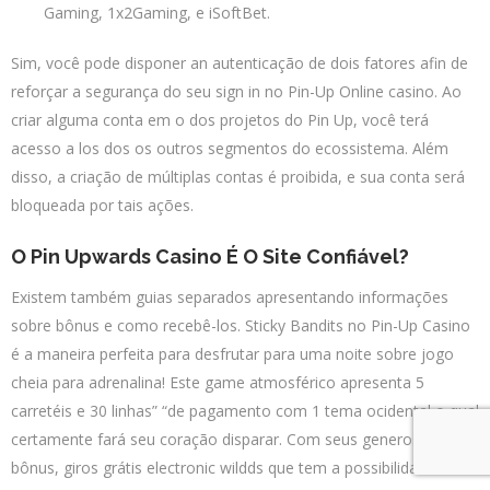
Gaming, 1x2Gaming, e iSoftBet.
Sim, você pode disponer an autenticação de dois fatores afin de
reforçar a segurança do seu sign in no Pin-Up Online casino. Ao
criar alguma conta em o dos projetos do Pin Up, você terá
acesso a los dos os outros segmentos do ecossistema. Além
disso, a criação de múltiplas contas é proibida, e sua conta será
bloqueada por tais ações.
O Pin Upwards Casino É O Site Confiável?
Existem também guias separados apresentando informações
sobre bônus e como recebê-los. Sticky Bandits no Pin-Up Casino
é a maneira perfeita para desfrutar para uma noite sobre jogo
cheia para adrenalina! Este game atmosférico apresenta 5
carretéis e 30 linhas” “de pagamento com 1 tema ocidental o qual
certamente fará seu coração disparar. Com seus generosos
bônus, giros grátis electronic wildds que tem a possibilidade de