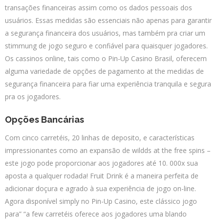
transações financeiras assim como os dados pessoais dos
usuários. Essas medidas são essenciais não apenas para garantir
a segurança financeira dos usuários, mas também pra criar um
stimmung de jogo seguro e confiável para quaisquer jogadores.
Os cassinos online, tais como o Pin-Up Casino Brasil, oferecem
alguma variedade de opções de pagamento at the medidas de
segurança financeira para fiar uma experiência tranquila e segura
pra os jogadores.
Opções Bancárias
Com cinco carretéis, 20 linhas de deposito, e características
impressionantes como an expansão de wildds at the free spins –
este jogo pode proporcionar aos jogadores até 10. 000x sua
aposta a qualquer rodada! Fruit Drink é a maneira perfeita de
adicionar doçura e agrado à sua experiência de jogo on-line.
Agora disponível simply no Pin-Up Casino, este clássico jogo
para” “a few carretéis oferece aos jogadores uma blando