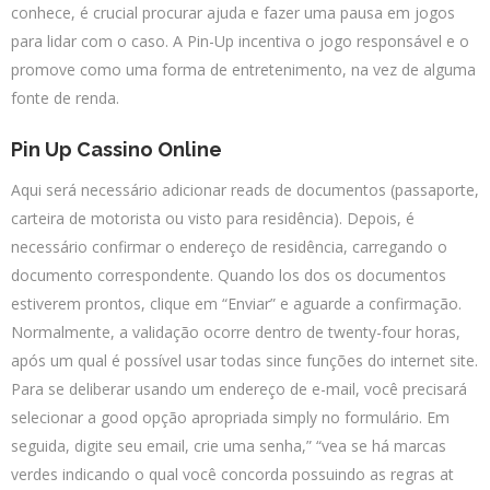
conhece, é crucial procurar ajuda e fazer uma pausa em jogos
para lidar com o caso. A Pin-Up incentiva o jogo responsável e o
promove como uma forma de entretenimento, na vez de alguma
fonte de renda.
Pin Up Cassino Online
Aqui será necessário adicionar reads de documentos (passaporte,
carteira de motorista ou visto para residência). Depois, é
necessário confirmar o endereço de residência, carregando o
documento correspondente. Quando los dos os documentos
estiverem prontos, clique em “Enviar” e aguarde a confirmação.
Normalmente, a validação ocorre dentro de twenty-four horas,
após um qual é possível usar todas since funções do internet site.
Para se deliberar usando um endereço de e-mail, você precisará
selecionar a good opção apropriada simply no formulário. Em
seguida, digite seu email, crie uma senha,” “vea se há marcas
verdes indicando o qual você concorda possuindo as regras at