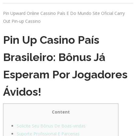
Pin Upward Online Cassino País E Do Mundo Site Oficial Carry
Out Pin-up Cassino
Pin Up Casino País
Brasileiro: Bônus Já
Esperam Por Jogadores
Ávidos!
Content
Solicite Seu Bônus De Boas-vindas
Suporte Profissional E Parcerias