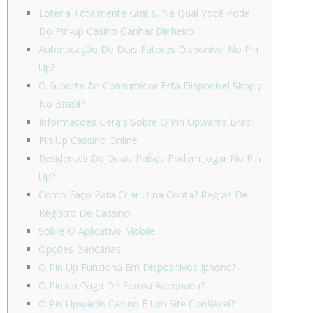
Loteria Totalmente Gratis, Na Qual Você Pode
Do Pin-up Casino Ganhar Dinheiro
Autenticação De Dois Fatores Disponível No Pin
Up?
O Suporte Ao Consumidor Está Disponível Simply
No Brasil?
Informações Gerais Sobre O Pin Upwards Brasil
Pin Up Cassino Online
Residentes De Quais Países Podem Jogar No Pin
Up?
Como Faço Para Criar Uma Conta? Regras De
Registro De Cassino
Sobre O Aplicativo Mobile
Opções Bancárias
O Pin Up Funciona Em Dispositivos Iphone?
O Pin-up Paga De Forma Adequada?
O Pin Upwards Casino É Um Site Confiável?