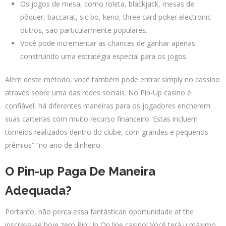
Os jogos de mesa, como roleta, blackjack, mesas de
pôquer, baccarat, sic bo, keno, three card poker electronic
outros, são particularmente populares.
Você pode incrementar as chances de ganhar apenas
construindo uma estratégia especial para os jogos.
Além deste método, você também pode entrar simply no cassino
através sobre uma das redes sociais. No Pin-Up casino é
confiável, há diferentes maneiras para os jogadores encherem
suas carteiras com muito recurso financeiro. Estas incluem
torneios realizados dentro do clube, com grandes e pequenos
prêmios” “no ano de dinheiro.
O Pin-up Paga De Maneira
Adequada?
Portanto, não perca essa fantástican oportunidade at the
inscreva-se hoje zero Pin Up On line casino! Você terá u máximo