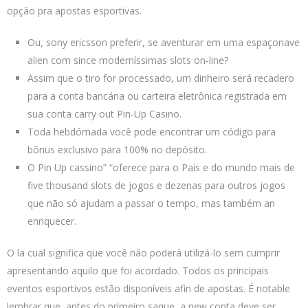
opção pra apostas esportivas.
Ou, sony ericsson preferir, se aventurar em uma espaçonave
alien com since moderníssimas slots on-line?
Assim que o tiro for processado, um dinheiro será recadero
para a conta bancária ou carteira eletrônica registrada em
sua conta carry out Pin-Up Casino.
Toda hebdómada você pode encontrar um código para
bônus exclusivo para 100% no depósito.
O Pin Up cassino” “oferece para o País e do mundo mais de
five thousand slots de jogos e dezenas para outros jogos
que não só ajudam a passar o tempo, mas também an
enriquecer.
O la cual significa que você não poderá utilizá-lo sem cumprir
apresentando aquilo que foi acordado. Todos os principais
eventos esportivos estão disponíveis afin de apostas. É notable
lembrar que, antes do primeiro saque, a new conta deve ser